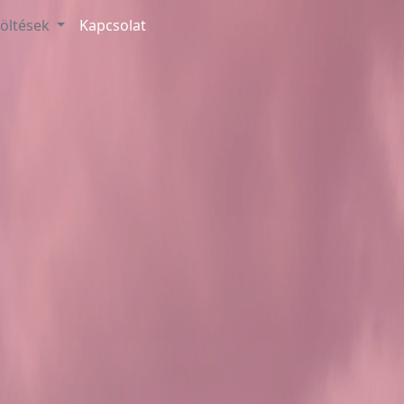
töltések
Kapcsolat