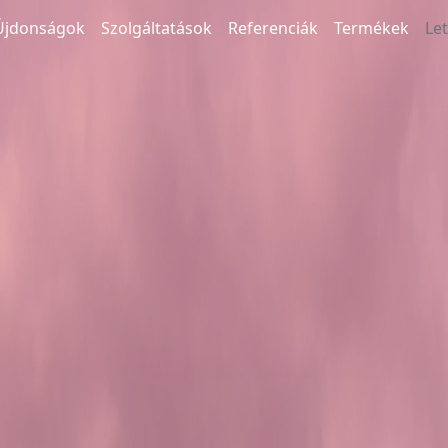
Újdonságok
Szolgáltatások
Referenciák
Termékek
Le